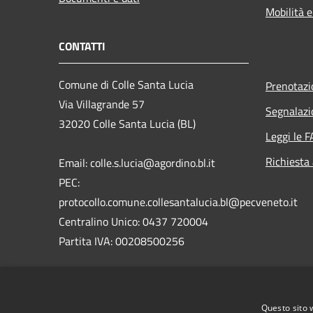
Mobilità e
CONTATTI
Comune di Colle Santa Lucia
Prenotaz
Via Villagrande 57
Segnalazi
32020 Colle Santa Lucia (BL)
Leggi le 
Richiesta
Email: colle.s.lucia@agordino.bl.it
PEC:
protocollo.comune.collesantalucia.bl@pecveneto.it
Centralino Unico: 0437 720004
Partita IVA: 00208500256
Codice IPA ente: c_c872
Codice Univoco: UFG6TI
Questo sito 