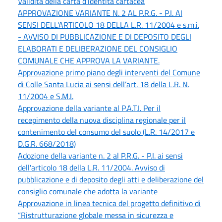
Validità della carta d'identità cartacea
APPROVAZIONE VARIANTE N. 2 AL P.R.G. - P.I. AI
SENSI DELL'ARTICOLO 18 DELLA L.R. 11/2004 e s.m.i.
- AVVISO DI PUBBLICAZIONE E DI DEPOSITO DEGLI
ELABORATI E DELIBERAZIONE DEL CONSIGLIO
COMUNALE CHE APPROVA LA VARIANTE.
Approvazione primo piano degli interventi del Comune
di Colle Santa Lucia ai sensi dell’art. 18 della L.R. N.
11/2004 e S.M.I.
Approvazione della variante al P.A.T.I. Per il
recepimento della nuova disciplina regionale per il
contenimento del consumo del suolo (L.R. 14/2017 e
D.G.R. 668/2018)
Adozione della variante n. 2 al P.R.G. - P.I. ai sensi
dell'articolo 18 della L.R. 11/2004. Avviso di
pubblicazione e di deposito degli atti e deliberazione del
consiglio comunale che adotta la variante
Approvazione in linea tecnica del progetto definitivo di
“Ristrutturazione globale messa in sicurezza e