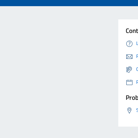
Cont
Prob