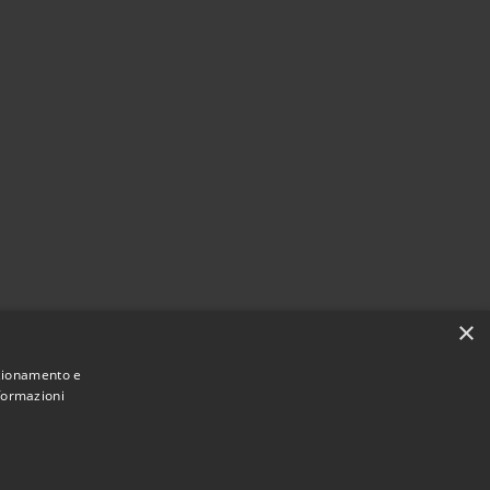
×
nzionamento e
nformazioni