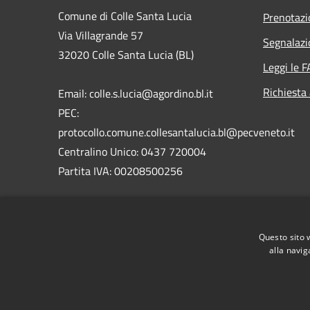
Comune di Colle Santa Lucia
Prenotaz
Via Villagrande 57
Segnalazi
32020 Colle Santa Lucia (BL)
Leggi le 
Richiesta
Email: colle.s.lucia@agordino.bl.it
PEC:
protocollo.comune.collesantalucia.bl@pecveneto.it
Centralino Unico: 0437 720004
Partita IVA: 00208500256
Codice IPA ente: c_c872
Codice Univoco: UFG6TI
Questo sito 
alla navig