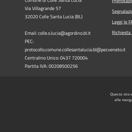
Comune di Colle Santa Lucia
Prenotaz
Via Villagrande 57
Segnalazi
32020 Colle Santa Lucia (BL)
Leggi le 
Richiesta
Email: colle.s.lucia@agordino.bl.it
PEC:
protocollo.comune.collesantalucia.bl@pecveneto.it
Centralino Unico: 0437 720004
Partita IVA: 00208500256
Codice IPA ente: c_c872
Codice Univoco: UFG6TI
Questo sito 
alla navig
RSS
Accessibilità
Privacy
Cookie
Mappa de