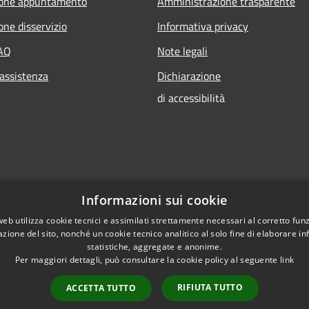
ione appuntamento
Amministrazione trasparente
one disservizio
Informativa privacy
FAQ
Note legali
 assistenza
Dichiarazione
di accessibilità
Informazioni sui cookie
web utilizza cookie tecnici e assimilati strettamente necessari al corretto fu
azione del sito, nonché un cookie tecnico analitico al solo fine di elaborare i
statistiche, aggregate e anonime.
Per maggiori dettagli, può consultare la cookie policy al seguente
link
RIFIUTA TUTTO
ACCETTA TUTTO
l sito
Copyright © 2026 • Comune 