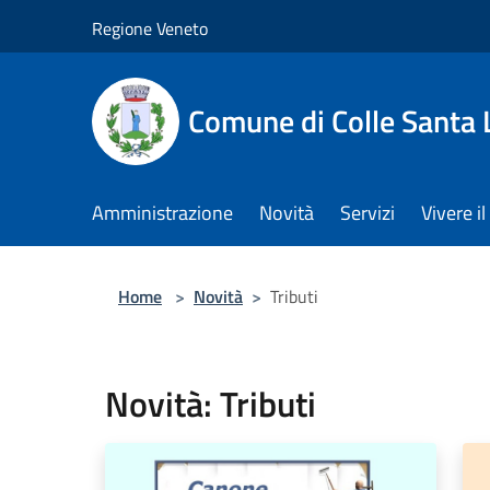
Salta al contenuto principale
Regione Veneto
Comune di Colle Santa 
Amministrazione
Novità
Servizi
Vivere 
Home
>
Novità
>
Tributi
Novità: Tributi