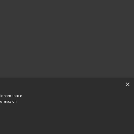
×
nzionamento e
nformazioni
Municipium
Accesso
di Colle Santa Lucia • Powered by
•