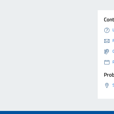
Cont
Prob