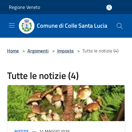
Salta al contenuto principale
Regione Veneto
Comune di Colle Santa Lucia
Home
>
Argomenti
>
Imposte
>
Tutte le notizie (4)
Tutte le notizie (4)
NOTIZIE
14 MAGGIO 2026